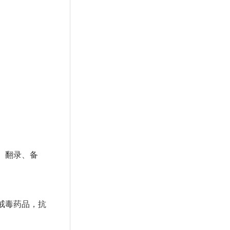
、翻录、备
戒毒药品，抗