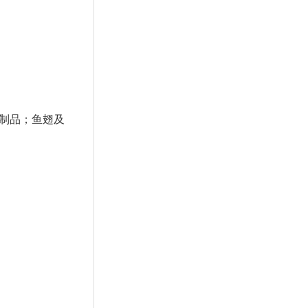
瑁制品；鱼翅及