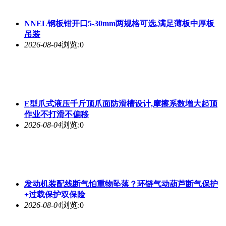
NNEL钢板钳开口5-30mm两规格可选,满足薄板中厚板
吊装
2026-08-04
浏览:0
E型爪式液压千斤顶爪面防滑槽设计,摩擦系数增大起顶
作业不打滑不偏移
2026-08-04
浏览:0
发动机装配线断气怕重物坠落？环链气动葫芦断气保护
+过载保护双保险
2026-08-04
浏览:0