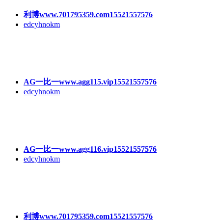
利博www.701795359.com15521557576
edcyhnokm
AG一比一www.agg115.vip15521557576
edcyhnokm
AG一比一www.agg116.vip15521557576
edcyhnokm
利博www.701795359.com15521557576