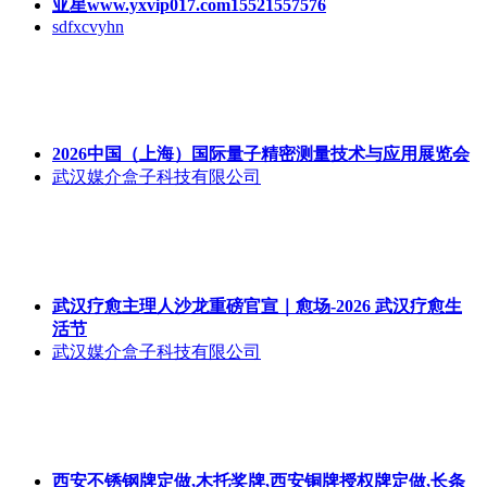
亚星www.yxvip017.com15521557576
sdfxcvyhn
2026中国（上海）国际量子精密测量技术与应用展览会
武汉媒介盒子科技有限公司
武汉疗愈主理人沙龙重磅官宣｜愈场-2026 武汉疗愈生
活节
武汉媒介盒子科技有限公司
西安不锈钢牌定做,木托奖牌,西安铜牌授权牌定做,长条